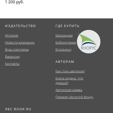
1 200 руб.
ИЗДАТЕЛЬСТВО
ГДЕ КУПИТЬ
История
Магазинам
Новости компании
Библиотекам
Вузы-партнеры
В розницу
Вакансии
АВТОРАМ
Контакты
Как стать автором?
Книга издана. Что
дальше?
Авторская заявка
Премия «Золотой фонд»
ЭБС BOOK.RU