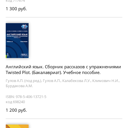
код 717674
1 300 руб.
Английский язык. Сборник рассказов с упражнениями
Twisted Plot. (Бакалавриат). Учебное пособие.
Гулов А.П. (под ред.), Гулов А.П., Калабекова Л.У., Климович Н.И.,
Бурдакова А.М.
ISBN: 978-5-406-13721-5
код 698240
1 200 руб.