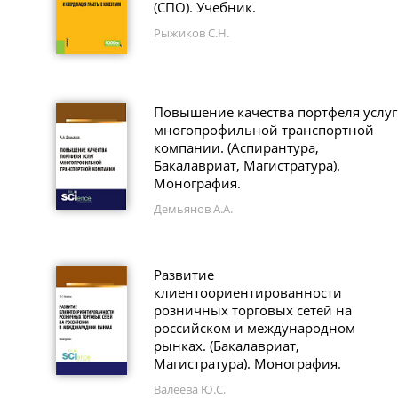
(СПО). Учебник.
Рыжиков С.Н.
Повышение качества портфеля услуг
многопрофильной транспортной
компании. (Аспирантура,
Бакалавриат, Магистратура).
Монография.
Демьянов А.А.
Развитие
клиентоориентированности
розничных торговых сетей на
российском и международном
рынках. (Бакалавриат,
Магистратура). Монография.
Валеева Ю.С.