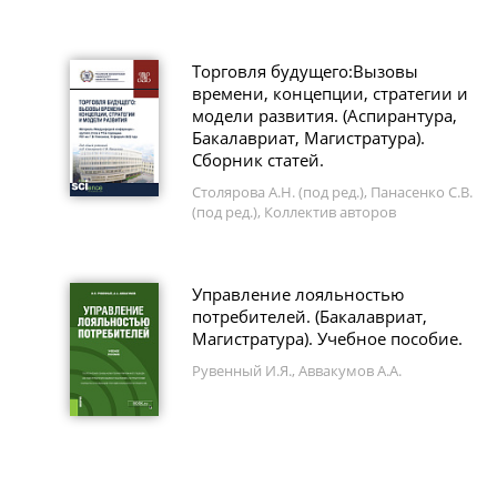
Торговля будущего:Вызовы
времени, концепции, стратегии и
модели развития. (Аспирантура,
Бакалавриат, Магистратура).
Сборник статей.
Столярова А.Н. (под ред.), Панасенко С.В.
(под ред.), Коллектив авторов
Управление лояльностью
потребителей. (Бакалавриат,
Магистратура). Учебное пособие.
Рувенный И.Я., Аввакумов А.А.