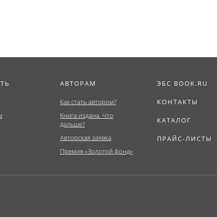
ИТЬ
АВТОРАМ
ЭБС BOOK.RU
Как стать автором?
КОНТАКТЫ
м
Книга издана. Что
КАТАЛОГ
дальше?
Авторская заявка
ПРАЙС-ЛИСТЫ
Премия «Золотой фонд»