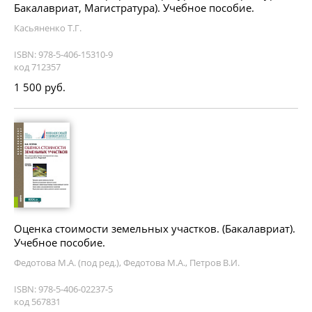
Бакалавриат, Магистратура). Учебное пособие.
Касьяненко Т.Г.
ISBN: 978-5-406-15310-9
код 712357
1 500 руб.
Оценка стоимости земельных участков. (Бакалавриат).
Учебное пособие.
Федотова М.А. (под ред.), Федотова М.А., Петров В.И.
ISBN: 978-5-406-02237-5
код 567831