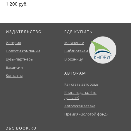
1 200 руб.
ИЗДАТЕЛЬСТВО
ГДЕ КУПИТЬ
История
Магазинам
Новости компании
Библиотекам
Вузы-партнеры
В розницу
Вакансии
АВТОРАМ
Контакты
Как стать автором?
Книга издана. Что
дальше?
Авторская заявка
Премия «Золотой фонд»
ЭБС BOOK.RU