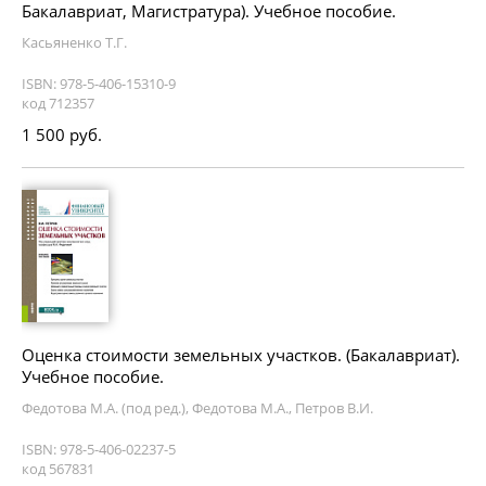
Бакалавриат, Магистратура). Учебное пособие.
Касьяненко Т.Г.
ISBN: 978-5-406-15310-9
код 712357
1 500 руб.
Оценка стоимости земельных участков. (Бакалавриат).
Учебное пособие.
Федотова М.А. (под ред.), Федотова М.А., Петров В.И.
ISBN: 978-5-406-02237-5
код 567831