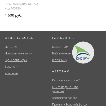
ISBN: 978-5-406-14355-1
код 705186
1 600 руб.
ИЗДАТЕЛЬСТВО
ГДЕ КУПИТЬ
История
Магазинам
Новости компании
Библиотекам
Вузы-партнеры
В розницу
Вакансии
АВТОРАМ
Контакты
Как стать автором?
Книга издана. Что
дальше?
Авторская заявка
Премия «Золотой фонд»