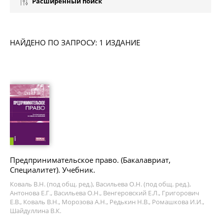
Расширенный поиск
НАЙДЕНО ПО ЗАПРОСУ: 1 ИЗДАНИЕ
Предпринимательское право. (Бакалавриат,
Специалитет). Учебник.
Коваль В.Н. (под общ. ред.), Васильева О.Н. (под общ. ред.),
Антонова Е.Г., Васильева О.Н., Венгеровский Е.Л., Григорович
Е.В., Коваль В.Н., Морозова А.Н., Редькин Н.В., Ромашкова И.И.,
Шайдуллина В.К.