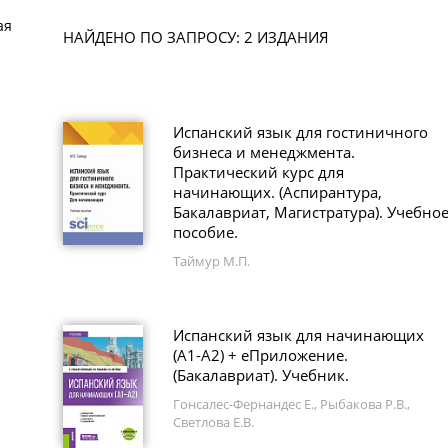
ая
НАЙДЕНО ПО ЗАПРОСУ: 2 ИЗДАНИЯ
Испанский язык для гостиничного
бизнеса и менеджмента.
Практический курс для
начинающих. (Аспирантура,
Бакалавриат, Магистратура). Учебно
пособие.
Таймур М.П.
Испанский язык для начинающих
(А1-А2) + еПриложение.
(Бакалавриат). Учебник.
Гонсалес-Фернандес Е., Рыбакова Р.В.,
Светлова Е.В.