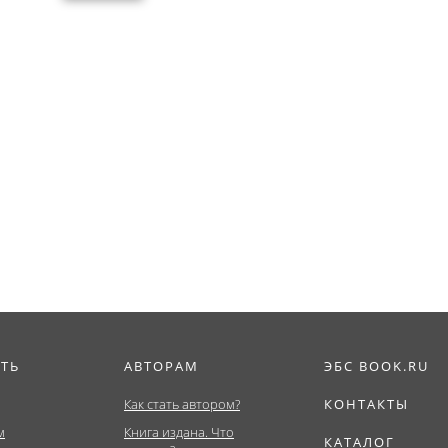
ИТЬ
АВТОРАМ
ЭБС BOOK.RU
Как стать автором?
КОНТАКТЫ
м
Книга издана. Что
КАТАЛОГ