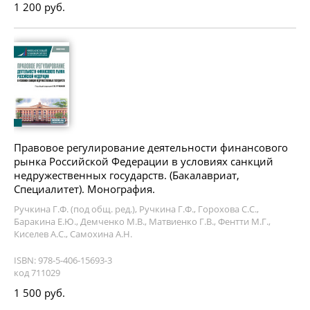
1 200 руб.
Правовое регулирование деятельности финансового
рынка Российской Федерации в условиях санкций
недружественных государств. (Бакалавриат,
Специалитет). Монография.
Ручкина Г.Ф. (под общ. ред.), Ручкина Г.Ф., Горохова С.С.,
Баракина Е.Ю., Демченко М.В., Матвиенко Г.В., Фентти М.Г.,
Киселев А.С., Самохина А.Н.
ISBN: 978-5-406-15693-3
код 711029
1 500 руб.