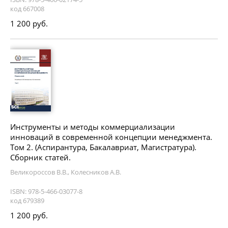
код 667008
1 200 руб.
Инструменты и методы коммерциализации
инноваций в современной концепции менеджмента.
Том 2. (Аспирантура, Бакалавриат, Магистратура).
Сборник статей.
Великороссов В.В., Колесников А.В.
ISBN: 978-5-466-03077-8
код 679389
1 200 руб.