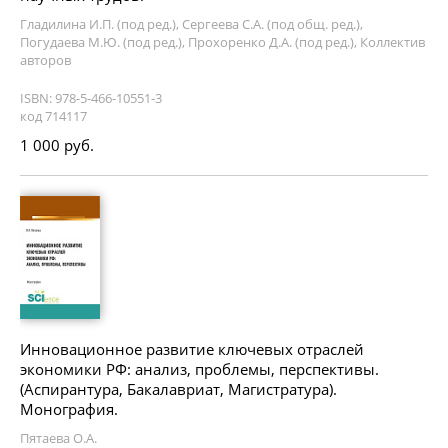
Гладилина И.П. (под ред.), Сергеева С.А. (под общ. ред.),
Погудаева М.Ю. (под ред.), Прохоренко Д.А. (под ред.), Коллектив
авторов
ISBN: 978-5-466-10551-3
код 714117
1 000 руб.
Инновационное развитие ключевых отраслей
экономики РФ: анализ, проблемы, перспективы.
(Аспирантура, Бакалавриат, Магистратура).
Монография.
Пятаева О.А.