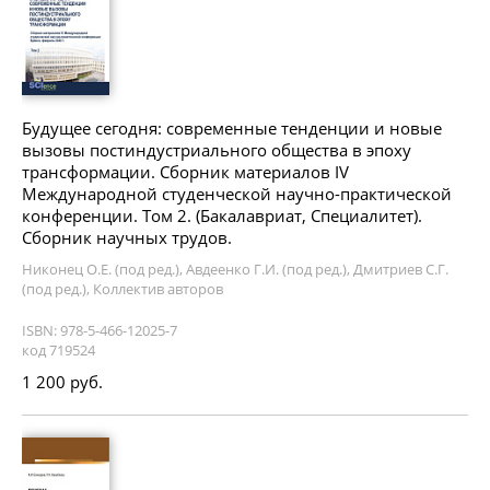
Будущее сегодня: современные тенденции и новые
вызовы постиндустриального общества в эпоху
трансформации. Сборник материалов IV
Международной студенческой научно-практической
конференции. Том 2. (Бакалавриат, Специалитет).
Сборник научных трудов.
Никонец О.Е. (под ред.), Авдеенко Г.И. (под ред.), Дмитриев С.Г.
(под ред.), Коллектив авторов
ISBN: 978-5-466-12025-7
код 719524
1 200 руб.