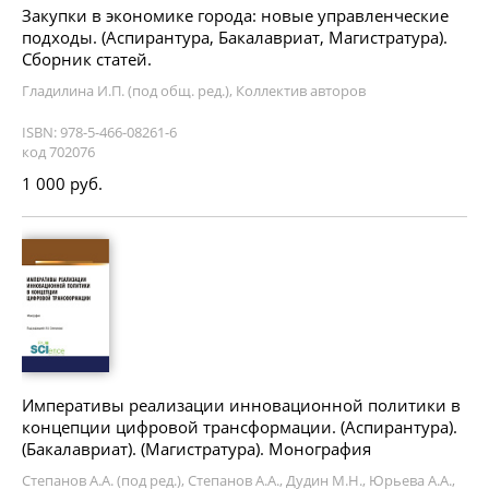
Закупки в экономике города: новые управленческие
подходы. (Аспирантура, Бакалавриат, Магистратура).
Сборник статей.
Гладилина И.П. (под общ. ред.), Коллектив авторов
ISBN: 978-5-466-08261-6
код 702076
1 000 руб.
Императивы реализации инновационной политики в
концепции цифровой трансформации. (Аспирантура).
(Бакалавриат). (Магистратура). Монография
Степанов А.А. (под ред.), Степанов А.А., Дудин М.Н., Юрьева А.А.,