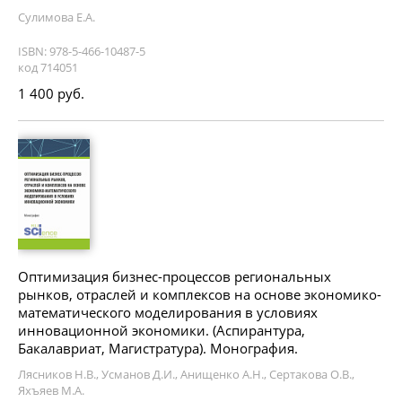
Сулимова Е.А.
ISBN: 978-5-466-10487-5
код 714051
1 400 руб.
Оптимизация бизнес-процессов региональных
рынков, отраслей и комплексов на основе экономико-
математического моделирования в условиях
инновационной экономики. (Аспирантура,
Бакалавриат, Магистратура). Монография.
Лясников Н.В., Усманов Д.И., Анищенко А.Н., Сертакова О.В.,
Яхъяев М.А.