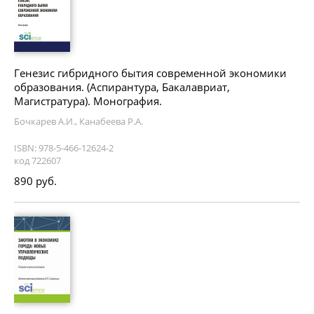
Генезис гибридного бытия современной экономики
образования. (Аспирантура, Бакалавриат,
Магистратура). Монография.
Бочкарев А.И., Канабеева Р.А.
ISBN: 978-5-466-12624-2
код 722607
890 руб.