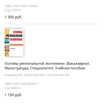
ISBN: 978-5-466-11656-4
код 718519
1 300 руб.
Основы региональной экономики. (Бакалавриат,
Магистратура, Специалитет). Учебное пособие.
Андреев А.В., Борисова Л.М., Плучевская Э.В.
ISBN: 978-5-406-09289-7
код 644613
1 100 руб.