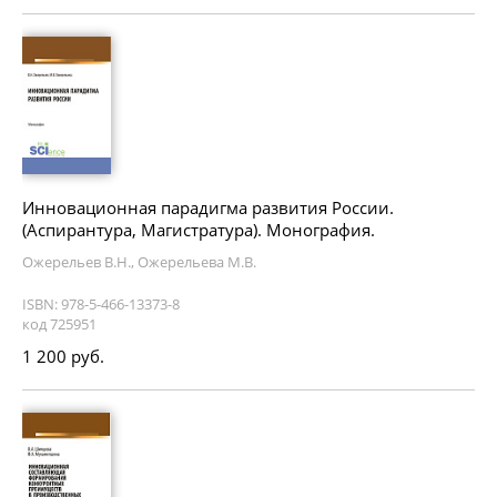
Инновационная парадигма развития России.
(Аспирантура, Магистратура). Монография.
Ожерельев В.Н., Ожерельева М.В.
ISBN: 978-5-466-13373-8
код 725951
1 200 руб.