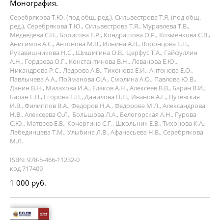
Монография.
Серебрякова Т.Ю. (под общ. ред.), Сильвестрова Т.Я. (под общ.
ред.), Серебрякова Т.Ю., Сильвестрова Т.Я., Муравлева Т.В.,
Медведева С.Н., Борисова Е.Р., Кондрашова О.Р., Козменкова С.В.,
Анисимов А.С., Антонова М.В., Ильина А.В., Воронцова Е.П.,
Рукавишникова Н.С., Шишигина О.В., Церфус Т.А., Гайфуллин
А.Н., Гордеева О.Г., Константинова В.Н., Леванова Е.Ю.,
Никандрова Р.С., Ледрова А.В., Тихонова Е.И., Антонова Е.О.,
Павлычева А.А., Пойманова О.А., Смолина А.О., Павлова Ю.В.,
Данин В.Н., Малахова И.А., Елаков А.Н., Алексеев В.В., Баран В.И.,
Баран Е.П., Егорова Г.Н., Данилова Н.П., Иванов А.Г., Путевская
И.В., Филиппов В.А., Федоров Н.А., Федорова М.Л., Александрова
Н.В., Алексеева О.Л., Большова Л.А., Белогорская А.Н., Гурова
С.Ю., Матвеев Е.В., Кочергина С.Г., Школьник Е.В., Тихонова К.А.,
Лебединцева Т.М., Улыбина Л.В., Афанасьева Н.В., Серебрякова
М.Л.
ISBN: 978-5-466-11232-0
код 717409
1 000 руб.