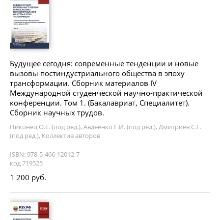
Будущее сегодня: современные тенденции и новые
вызовы постиндустриального общества в эпоху
трансформации. Сборник материалов IV
Международной студенческой научно-практической
конференции. Том 1. (Бакалавриат, Специалитет).
Сборник научных трудов.
Никонец О.Е. (под ред.), Авдеенко Г.И. (под ред.), Дмитриев С.Г.
(под ред.), Коллектив авторов
ISBN: 978-5-466-12012-7
код 719525
1 200 руб.