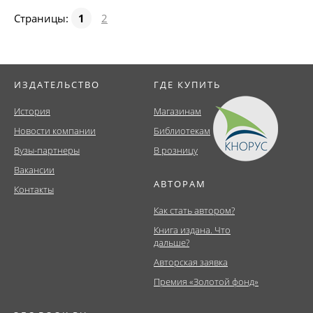
Страницы:
1
2
ИЗДАТЕЛЬСТВО
ГДЕ КУПИТЬ
История
Магазинам
Новости компании
Библиотекам
Вузы-партнеры
В розницу
Вакансии
АВТОРАМ
Контакты
Как стать автором?
Книга издана. Что
дальше?
Авторская заявка
Премия «Золотой фонд»