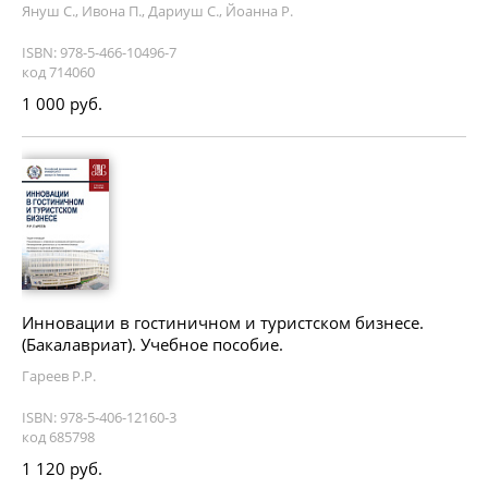
Януш С., Ивона П., Дариуш С., Йоанна Р.
ISBN: 978-5-466-10496-7
код 714060
1 000 руб.
Инновации в гостиничном и туристском бизнесе.
(Бакалавриат). Учебное пособие.
Гареев Р.Р.
ISBN: 978-5-406-12160-3
код 685798
1 120 руб.