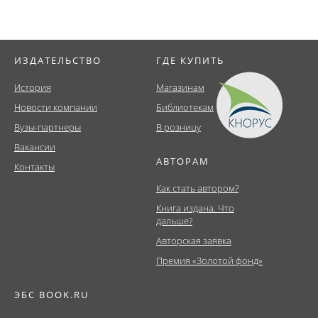
ИЗДАТЕЛЬСТВО
ГДЕ КУПИТЬ
История
Магазинам
Новости компании
Библиотекам
Вузы-партнеры
В розницу
Вакансии
АВТОРАМ
Контакты
Как стать автором?
Книга издана. Что
дальше?
Авторская заявка
Премия «Золотой фонд»
ЭБС BOOK.RU