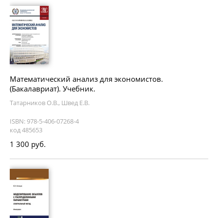
Математический анализ для экономистов.
(Бакалавриат). Учебник.
Татарников О.В., Швед Е.В.
ISBN: 978-5-406-07268-4
код 485653
1 300 руб.