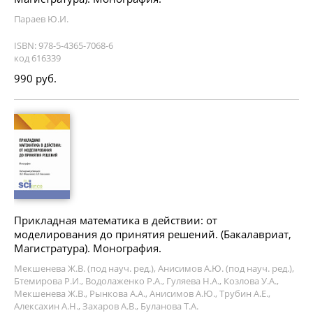
Параев Ю.И.
ISBN: 978-5-4365-7068-6
код 616339
990 руб.
Прикладная математика в действии: от
моделирования до принятия решений. (Бакалавриат,
Магистратура). Монография.
Мекшенева Ж.В. (под науч. ред.), Анисимов А.Ю. (под науч. ред.),
Бтемирова Р.И., Водолаженко Р.А., Гуляева Н.А., Козлова У.А.,
Мекшенева Ж.В., Рынкова А.А., Анисимов А.Ю., Трубин А.Е.,
Алексахин А.Н., Захаров А.В., Буланова Т.А.