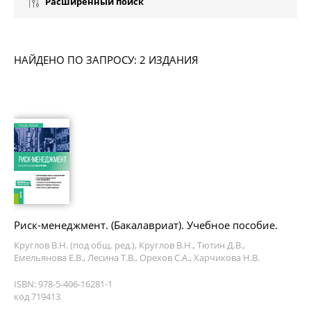
Расширенный поиск
НАЙДЕНО ПО ЗАПРОСУ: 2 ИЗДАНИЯ
Риск-менеджмент. (Бакалавриат). Учебное пособие.
Круглов В.Н. (под общ. ред.), Круглов В.Н., Тютин Д.В.,
Емельянова Е.В., Лесина Т.В., Орехов С.А., Харчикова Н.В.
ISBN: 978-5-406-16281-1
код 719413