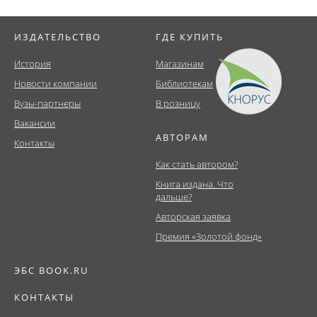
ИЗДАТЕЛЬСТВО
ГДЕ КУПИТЬ
История
Магазинам
Новости компании
Библиотекам
Вузы-партнеры
В розницу
Вакансии
АВТОРАМ
Контакты
Как стать автором?
Книга издана. Что
дальше?
Авторская заявка
Премия «Золотой фонд»
ЭБС BOOK.RU
КОНТАКТЫ