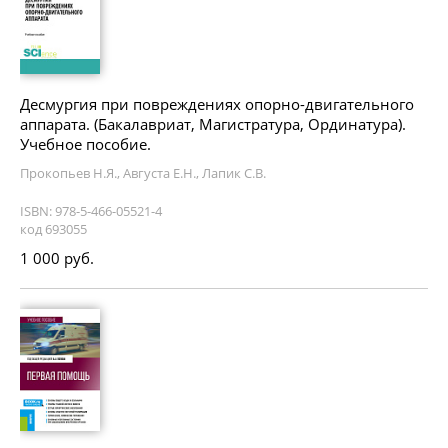
Десмургия при повреждениях опорно-двигательного
аппарата. (Бакалавриат, Магистратура, Ординатура).
Учебное пособие.
Прокопьев Н.Я., Августа Е.Н., Лапик С.В.
ISBN: 978-5-466-05521-4
код 693055
1 000 руб.