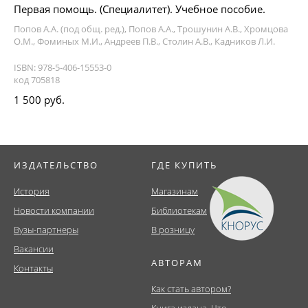
Первая помощь. (Специалитет). Учебное пособие.
Попов А.А. (под общ. ред.), Попов А.А., Трошунин А.В., Хромцова
О.М., Фоминых М.И., Андреев П.В., Столин А.В., Кадников Л.И.
ISBN: 978-5-406-15553-0
код 705818
1 500 руб.
ИЗДАТЕЛЬСТВО
ГДЕ КУПИТЬ
История
Магазинам
Новости компании
Библиотекам
Вузы-партнеры
В розницу
Вакансии
АВТОРАМ
Контакты
Как стать автором?