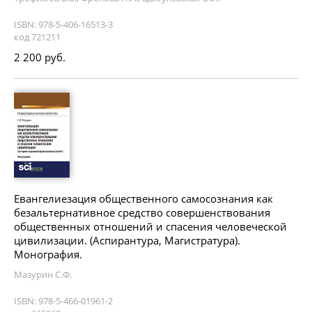
ISBN: 978-5-406-16513-3
код 721211
2 200 руб.
Евангелиезация общественного самосознания как
безальтернативное средство совершенствования
общественных отношений и спасения человеческой
цивилизации. (Аспирантура, Магистратура).
Монография.
Мазурин С.Ф.
ISBN: 978-5-466-01961-2