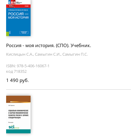
Россия - моя история. (СПО). Учебник.
Кислицын С.А., Самыгин С.И., Самыгин П.С.
ISBN: 978-5-406-16067-1
код 718352
1 490 руб.