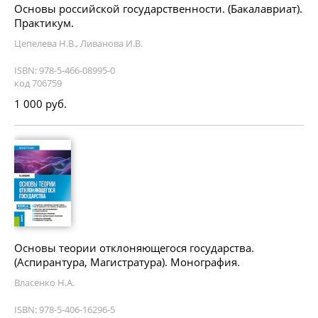
Основы российской государственности. (Бакалавриат).
Практикум.
Цепелева Н.В., Ливанова И.В.
ISBN: 978-5-466-08995-0
код 706759
1 000 руб.
Основы теории отклоняющегося государства.
(Аспирантура, Магистратура). Монография.
Власенко Н.А.
ISBN: 978-5-406-16296-5