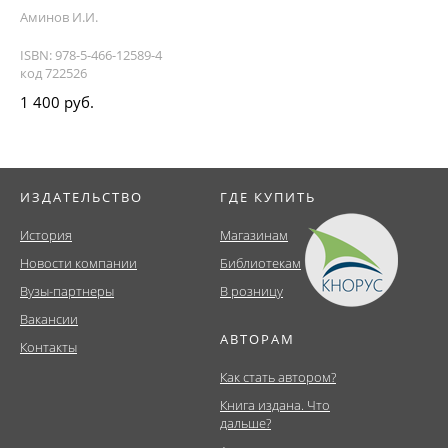
Аминов И.И.
ISBN: 978-5-466-12589-4
код 722526
1 400 руб.
ИЗДАТЕЛЬСТВО
ГДЕ КУПИТЬ
История
Магазинам
Новости компании
Библиотекам
Вузы-партнеры
В розницу
Вакансии
АВТОРАМ
Контакты
Как стать автором?
Книга издана. Что
дальше?