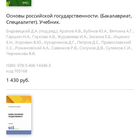
Основы российской государственности. (Бакалавриат,
Специалитет). Учебник.
Ендовицкий Д.А. (под ред.), Арапов А.В., Бубнов Ю.А., Вяткина А.Г.,
Гаршин Н.А., Глухова А.В., Журавлева И.А., Зюзина Е.Б., Ищенко
Е.Н., Коровин В.Ю., Кукарников Д.Г., Петров Д.С., Православский
С.С., Романовский А.А., Савенков Р.В., Сосунов Д.В., Сулимов С.И.,
Черникова В.В.
ISBN: 978-5-406-14348-3
код 705168
1 430 руб.