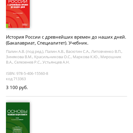
История России с древнейших времен до наших дней.
(Бакалавриат, Специалитет). Учебник.
Палин А.В. (под ред.), Палин А.В., Васютин С.А., Литовченко В.П.,
Зинякова В.М., Красильникова О.С., Маркова К.Ю., Мирошник
В.А., Селезенев Р.С., Устьянцев А.Н.
ISBN: 978-5-406-15560-8
код 713363
3 100 руб.