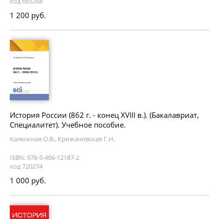
код 665268
1 200 руб.
История России (862 г. - конец XVIII в.). (Бакалавриат,
Специалитет). Учебное пособие.
Калюжная О.В., Крижановская Г.Н.
ISBN: 978-5-466-12187-2
код 720274
1 000 руб.