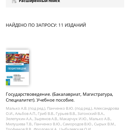
Расширенный поиск
НАЙДЕНО ПО ЗАПРОСУ: 11 ИЗДАНИЙ
Государствоведение. (Бакалавриат, Магистратура,
Специалитет). Учебное пособие.
Малько А.В. (под ред.), Панченко В.Ю. (под ред.), Александрова
О.И., Альбов А.П., Гриб В.В., Гурьев В.В., Затонский В.А.,
Зелепукин А.А., Зырянов А.В., Макарчук И.Ю., Малько А.В.,
Милушева Т.В., Панченко В.Ю., Самородов В.Ю., Сырых В.М.,
Трофимов В.В., Фролова Н.А., Цыбулевская О.И.