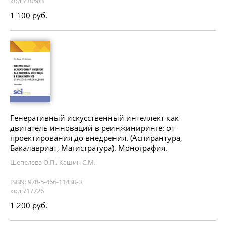
код 710583
1 100 руб.
Генеративный искусственный интеллект как
двигатель инноваций в реинжиниринге: от
проектирования до внедрения. (Аспирантура,
Бакалавриат, Магистратура). Монография.
Шепелева О.П., Кашин С.М.
ISBN: 978-5-466-11430-0
код 717726
1 200 руб.