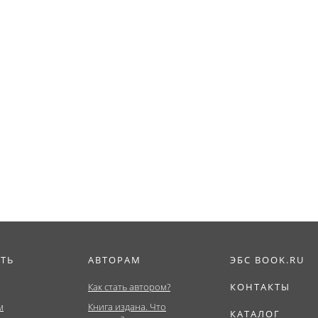
ИТЬ
АВТОРАМ
ЭБС BOOK.RU
Как стать автором?
КОНТАКТЫ
м
Книга издана. Что
КАТАЛОГ