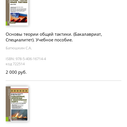
Основы теории общей тактики. (Бакалавриат,
Специалитет). Учебное пособие.
Батюшкин С.А.
ISBN: 978-5-406-16714-4
код 722514
2 000 руб.