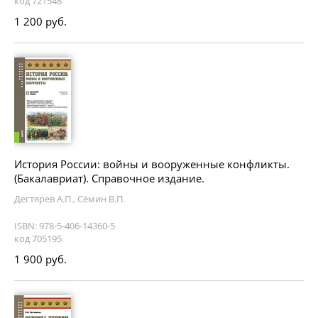
код 721548
1 200 руб.
История России: войны и вооруженные конфликты.
(Бакалавриат). Справочное издание.
Дегтярев А.П., Сёмин В.П.
ISBN: 978-5-406-14360-5
код 705195
1 900 руб.