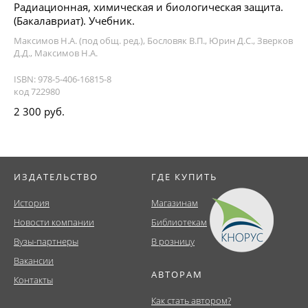
Радиационная, химическая и биологическая защита.
(Бакалавриат). Учебник.
Максимов Н.А. (под общ. ред.), Бословяк В.П., Юрин Д.С., Зверков
Д.Д., Максимов Н.А.
ISBN: 978-5-406-16815-8
код 722980
2 300 руб.
ИЗДАТЕЛЬСТВО
ГДЕ КУПИТЬ
История
Магазинам
Новости компании
Библиотекам
Вузы-партнеры
В розницу
Вакансии
АВТОРАМ
Контакты
Как стать автором?