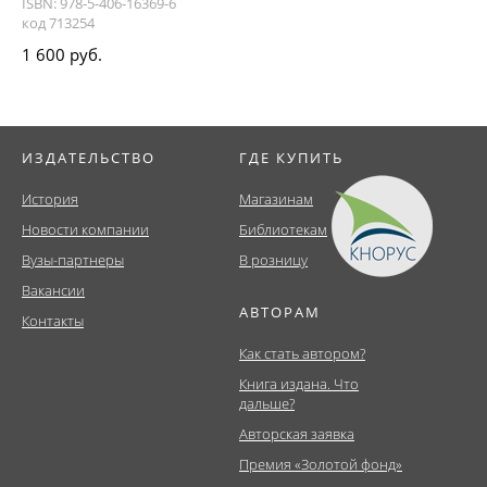
ISBN: 978-5-406-16369-6
код 713254
1 600 руб.
ИЗДАТЕЛЬСТВО
ГДЕ КУПИТЬ
История
Магазинам
Новости компании
Библиотекам
Вузы-партнеры
В розницу
Вакансии
АВТОРАМ
Контакты
Как стать автором?
Книга издана. Что
дальше?
Авторская заявка
Премия «Золотой фонд»