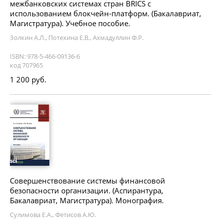
межбанковских системах стран BRICS с
использованием блокчейн-платформ. (Бакалавриат,
Магистратура). Учебное пособие.
Золкин А.Л., Потехина Е.В., Ахмадуллин Ф.Р.
ISBN: 978-5-466-09136-6
код 707965
1 200 руб.
Совершенствование системы финансовой
безопасности организации. (Аспирантура,
Бакалавриат, Магистратура). Монография.
Сулимова Е.А., Фетисов А.Ю.