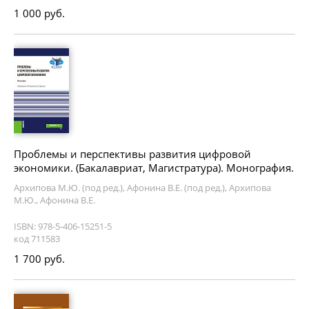
1 000 руб.
Проблемы и перспективы развития цифровой
экономики. (Бакалавриат, Магистратура). Монография.
Архипова М.Ю. (под ред.), Афонина В.Е. (под ред.), Архипова
М.Ю., Афонина В.Е.
ISBN: 978-5-406-15251-5
код 711583
1 700 руб.