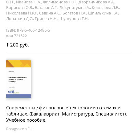
О.Н., Иванова Н.А., Филимонова Н.Н., Дворянчикова А.А.,
Борисова О.В., Баталов А.Г., Локупитумпа А., Копылова Л.Е.,
Николаева Н.Ю., Савина А.С., Богатов Н.А., Шпилькина Т.А.,
Лопаткин Д.С., Гринев Н.Н., Шушунова Т.Н.
ISBN: 978-5-466-12496-5
код 721522
1 200 руб.
Современные финансовые технологии в схемах и
таблицах. (Бакалавриат, Магистратура, Специалитет).
Учебное пособие.
Раздроков Е.Н.