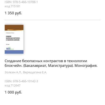
ISBN: 978-5-466-10708-1
код 715181
1 350 руб.
Создание безопасных контрактов в технологии
блокчейн. (Бакалавриат, Магистратура). Монография.
Золкин А.Л., Верещагина Е.А.
ISBN: 978-5-466-10142-3
код 712647
1 000 руб.