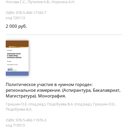
Носова С.С., Путилов А.В., Норкина А.Н.
ISBN: 978-5-406-17183-7
код 726113
2 000 руб.
Политическое участие в «умном городе»:
региональное измерение. (Аспирантура, Бакалавриат,
Магистратура). Монография.
Гришин О.Е. (под ред.), Подобуева В.А. (под ред.), Гришин О.Е.,
Подобуева В.А.
ISBN: 978-5-466-11976-3
код 719515