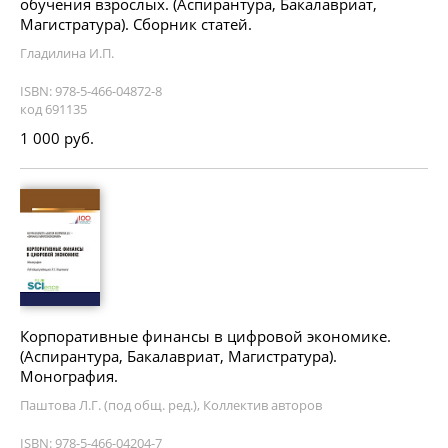
обучения взрослых. (Аспирантура, Бакалавриат,
Магистратура). Сборник статей.
Гладилина И.П.
ISBN: 978-5-466-04872-8
код 691135
1 000 руб.
Корпоративные финансы в цифровой экономике.
(Аспирантура, Бакалавриат, Магистратура).
Монография.
Паштова Л.Г. (под общ. ред.), Коллектив авторов
ISBN: 978-5-466-04204-7