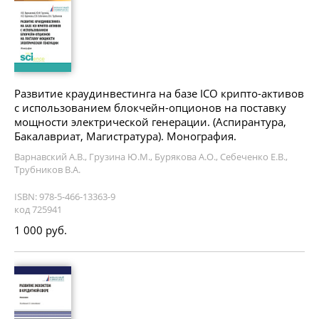
Развитие краудинвестинга на базе ICO крипто-активов
с использованием блокчейн-опционов на поставку
мощности электрической генерации. (Аспирантура,
Бакалавриат, Магистратура). Монография.
Варнавский А.В., Грузина Ю.М., Бурякова А.О., Себеченко Е.В.,
Трубников В.А.
ISBN: 978-5-466-13363-9
код 725941
1 000 руб.