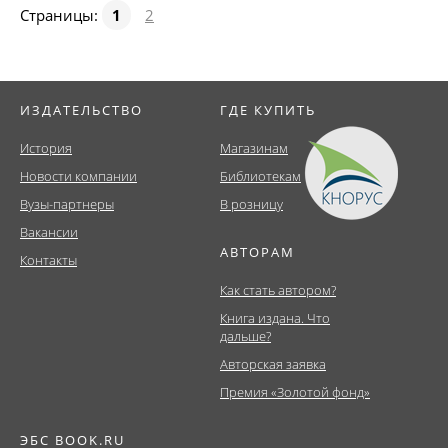
Страницы:
1
2
ИЗДАТЕЛЬСТВО
ГДЕ КУПИТЬ
История
Магазинам
Новости компании
Библиотекам
Вузы-партнеры
В розницу
Вакансии
АВТОРАМ
Контакты
Как стать автором?
Книга издана. Что
дальше?
Авторская заявка
Премия «Золотой фонд»
ЭБС BOOK.RU