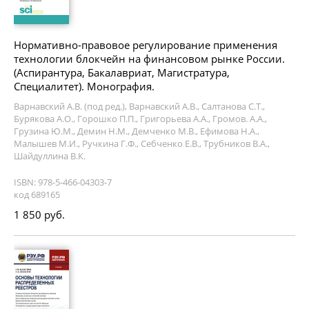
Нормативно-правовое регулирование применения
технологии блокчейн на финансовом рынке России.
(Аспирантура, Бакалавриат, Магистратура,
Специалитет). Монография.
Варнавский А.В. (под ред.), Варнавский А.В., Салтанова С.Т.,
Бурякова А.О., Горошко П.П., Григорьева А.А., Громов. А.А.,
Грузина Ю.М., Демин Н.М., Демченко М.В., Ефимова Н.А.,
Малышев М.И., Ручкина Г.Ф., Себченко Е.В., Трубников В.А.,
Шайдуллина В.К.
ISBN: 978-5-466-04303-7
код 689165
1 850 руб.