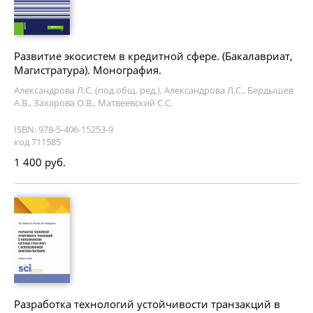
Развитие экосистем в кредитной сфере. (Бакалавриат,
Магистратура). Монография.
Александрова Л.С. (под общ. ред.), Александрова Л.С., Бердышев
А.В., Захарова О.В., Матвеевский С.С.
ISBN: 978-5-406-15253-9
код 711585
1 400 руб.
Разработка технологий устойчивости транзакций в