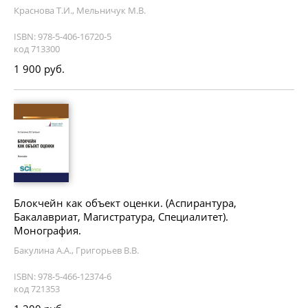
Краснова Т.И., Мельничук М.В.
ISBN: 978-5-406-16720-5
код 713300
1 900 руб.
Блокчейн как объект оценки. (Аспирантура,
Бакалавриат, Магистратура, Специалитет).
Монография.
Бакулина А.А., Григорьев В.В.
ISBN: 978-5-466-12374-6
код 721353