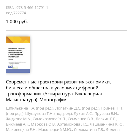
ISBN: 978-5-466-12791-1
код 722774
1 000 руб.
Современные траектории развития экономики,
бизнеса и общества в условиях цифровой
трансформации. (Аспирантура, Бакалавриат,
Магистратура). Монография.
Шпилькина Т.А. (под ред.), Лопаткин Д.С. (под ред.), Гринев Н.Н.
(под ред.), Шушунова Т.Н. (под ред.), Лукин А.С., Прусова В.И.,
Жидкова М.А., Самохвалова Ж.П., Семченко В.В., Левкин Г.Г.,
Бикмеев А.Т., Маркова О.В., Артамонова Л.С., Лашманкина К.Ю.,
Маковецкая Е.Н., Маковецкий М.Ю., Соломатина Т.Б., Долина