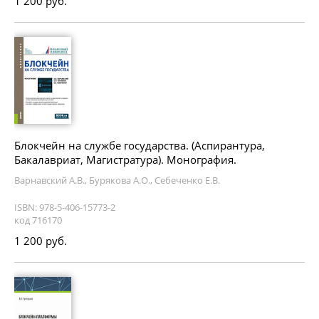
1 200 руб.
Блокчейн на службе государства. (Аспирантура,
Бакалавриат, Магистратура). Монография.
Варнавский А.В., Бурякова А.О., Себеченко Е.В.
ISBN: 978-5-406-15773-2
код 716170
1 200 руб.