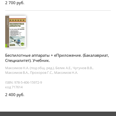
2 700 руб.
Беспилотные аппараты + еПриложение. (Бакалавриат,
Специалитет). Учебник.
Максимов Н.А. (под общ. ред.), Белик А.Е., Чугунов В.В.,
Максимов В.А., Прохоров Г.С., Максимов Н.А.
ISBN: 978-5-406-15972-9
код 717614
2 400 руб.