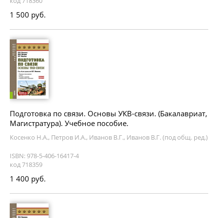
код 718360
1 500 руб.
Подготовка по связи. Основы УКВ-связи. (Бакалавриат,
Магистратура). Учебное пособие.
Косенко Н.А., Петров И.А., Иванов В.Г., Иванов В.Г. (под общ. ред.)
ISBN: 978-5-406-16417-4
код 718359
1 400 руб.