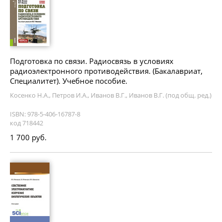
Подготовка по связи. Радиосвязь в условиях
радиоэлектронного противодействия. (Бакалавриат,
Специалитет). Учебное пособие.
Косенко Н.А., Петров И.А., Иванов В.Г., Иванов В.Г. (под общ. ред.)
ISBN: 978-5-406-16787-8
код 718442
1 700 руб.