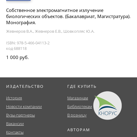
Собственное электромагнитное излучение
биологических объектов. (Бакалавриат, Магистратура).
Монография.
Жевнеров В.А., Жевнеров Е.В., Шовкопляс Ю.А.
ISBN: 978-5-466-04113-2
код 688118
1 000 руб.
ИЗДАТЕЛЬСТВО
ГДЕ КУПИТЬ
История
Магазинам
Новости компании
Библиотекам
Вузы-партнеры
В розницу
Вакансии
АВТОРАМ
Контакты