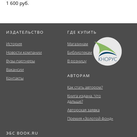
1 600 руб.
ИЗДАТЕЛЬСТВО
ГДЕ КУПИТЬ
История
Магазинам
Новости компании
Библиотекам
Вузы-партнеры
В розницу
Вакансии
АВТОРАМ
Контакты
Как стать автором?
Книга издана. Что
дальше?
Авторская заявка
Премия «Золотой фонд»
ЭБС BOOK.RU