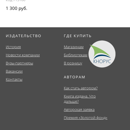
1 300 руб.
ИЗДАТЕЛЬСТВО
ГДЕ КУПИТЬ
История
Магазинам
Новости компании
Библиотекам
Вузы-партнеры
В розницу
Вакансии
АВТОРАМ
Контакты
Как стать автором?
Книга издана. Что
дальше?
Авторская заявка
Премия «Золотой фонд»