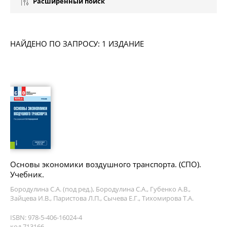
Расширенный поиск
НАЙДЕНО ПО ЗАПРОСУ: 1 ИЗДАНИЕ
Основы экономики воздушного транспорта. (СПО).
Учебник.
Бородулина С.А. (под ред.), Бородулина С.А., Губенко А.В.,
Зайцева И.В., Паристова Л.П., Сычева Е.Г., Тихомирова Т.А.
ISBN: 978-5-406-16024-4
код 713166