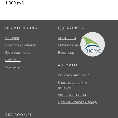
1 300 руб.
ИЗДАТЕЛЬСТВО
ГДЕ КУПИТЬ
История
Магазинам
Новости компании
Библиотекам
Вузы-партнеры
В розницу
Вакансии
АВТОРАМ
Контакты
Как стать автором?
Книга издана. Что
дальше?
Авторская заявка
Премия «Золотой фонд»
ЭБС BOOK.RU