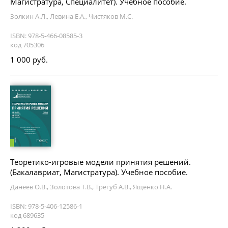
Магистратура, Специалитет). Учебное пособие.
Золкин А.Л., Левина Е.А., Чистяков М.С.
ISBN: 978-5-466-08585-3
код 705306
1 000 руб.
Теоретико-игровые модели принятия решений.
(Бакалавриат, Магистратура). Учебное пособие.
Данеев О.В., Золотова Т.В., Трегуб А.В., Ященко Н.А.
ISBN: 978-5-406-12586-1
код 689635