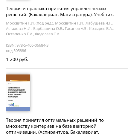
Теория и практика принятия управленческих
решений. (Бакалавриат, Магистратура). Учебник.
Москвитин Г.И. (под ред.), Москвитин Г.И., Лабушева Я.Г.,
Астахова Н.И., Барбашина О.В., Гасанов А.З., Козырев В.А.,
Остапенко Е.А., Федосеев С.А.
ISBN: 978-5-406-06684-3
код 505886
1 200 руб.
Теория принятия оптимальных решений по
множеству критериев на базе векторной
оптимизации. (Аспирантура, Бакалавриат,