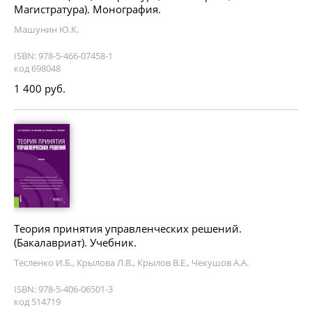
Магистратура). Монография.
Машунин Ю.К.
ISBN: 978-5-466-07458-1
код 698048
1 400 руб.
Теория принятия управленческих решений.
(Бакалавриат). Учебник.
Тесленко И.Б., Крылова Л.В., Крылов В.Е., Чекушов А.А.
ISBN: 978-5-406-06501-3
код 514719