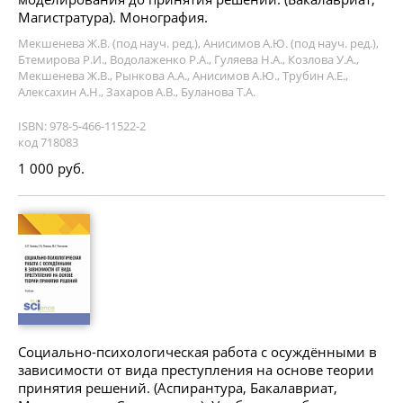
Магистратура). Монография.
Мекшенева Ж.В. (под науч. ред.), Анисимов А.Ю. (под науч. ред.),
Бтемирова Р.И., Водолаженко Р.А., Гуляева Н.А., Козлова У.А.,
Мекшенева Ж.В., Рынкова А.А., Анисимов А.Ю., Трубин А.Е.,
Алексахин А.Н., Захаров А.В., Буланова Т.А.
ISBN: 978-5-466-11522-2
код 718083
1 000 руб.
Социально-психологическая работа с осуждёнными в
зависимости от вида преступления на основе теории
принятия решений. (Аспирантура, Бакалавриат,