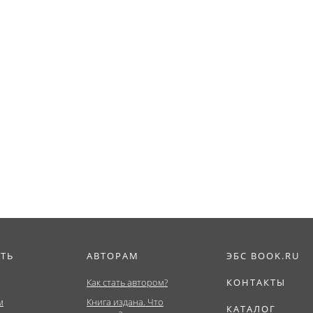
ИТЬ
АВТОРАМ
ЭБС BOOK.RU
Как стать автором?
КОНТАКТЫ
м
Книга издана. Что
КАТАЛОГ