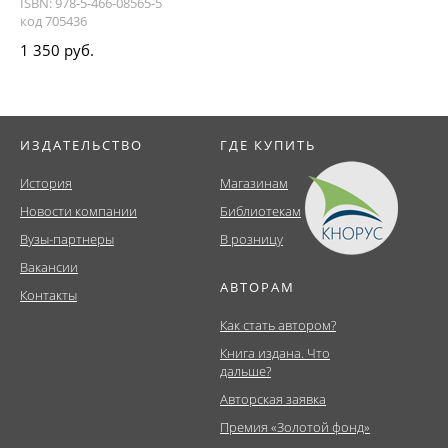
ISBN: 978-5-466-08565-5
код 705436
1 350 руб.
ИЗДАТЕЛЬСТВО
ГДЕ КУПИТЬ
История
Магазинам
Новости компании
Библиотекам
Вузы-партнеры
В розницу
Вакансии
АВТОРАМ
Контакты
Как стать автором?
Книга издана. Что
дальше?
Авторская заявка
Премия «Золотой фонд»