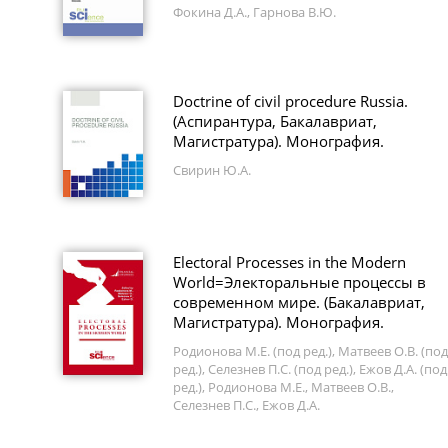
Фокина Д.А., Гарнова В.Ю.
Doctrine of civil procedure Russia.
(Аспирантура, Бакалавриат,
Магистратура). Монография.
Свирин Ю.А.
Electoral Processes in the Modern
World=Электоральные процессы в
современном мире. (Бакалавриат,
Магистратура). Монография.
Родионова М.Е. (под ред.), Матвеев О.В. (под
ред.), Селезнев П.С. (под ред.), Ежов Д.А. (под
ред.), Родионова М.Е., Матвеев О.В.,
Селезнев П.С., Ежов Д.А.