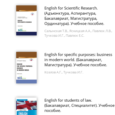
English for Scientific Research.
(Адъюнктура, Аспирантура,
Бакалавриат, Магистратура,
Ординатура). Учебное пособие.
Салынская Т.В., Ясницкая А.А., Павлюк Л.В.,
Тучкова И.Г., Павлюк Е.С.
English for specific purposes: business
in modern world. (Бакалавриат,
Магистратура). Учебное пособие.
Козлов А.Г., Тучкова И.Г.
English for students of law.
(Бакалавриат, Специалитет). Учебное
пособие.