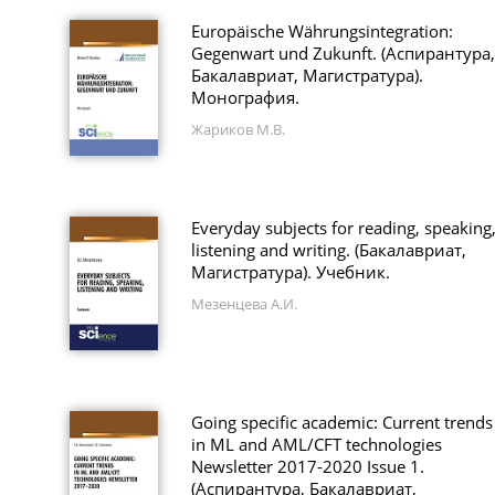
Europäische Währungsintegration:
Gegenwart und Zukunft. (Аспирантура,
Бакалавриат, Магистратура).
Монография.
Жариков М.В.
Everyday subjects for reading, speaking
listening and writing. (Бакалавриат,
Магистратура). Учебник.
Мезенцева А.И.
Going specific academic: Current trends
in ML and AML/CFT technologies
Newsletter 2017-2020 Issue 1.
(Аспирантура, Бакалавриат,