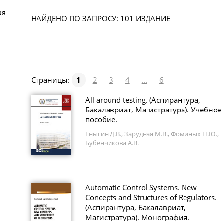
ая
НАЙДЕНО ПО ЗАПРОСУ: 101 ИЗДАНИЕ
Страницы:
1
2
3
4
...
6
All around testing. (Аспирантура,
Бакалавриат, Магистратура). Учебно
пособие.
Еныгин Д.В., Зарудная М.В., Фоминых Н.Ю.,
Бубенчикова А.В.
Automatic Control Systems. New
Concepts and Structures of Regulators.
(Аспирантура, Бакалавриат,
Магистратура). Монография.