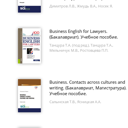
Димитров Л.В., Жмудь В.А., Носек Я.
Business English for Lawyers.
(Бакалавриат). Учебное пособие.
Танцура Т.А. (под ред.), Танцура Т.А.,
Мельничук М.В., Ростовцева П.П.
Business. Contacts across cultures and
writing. (Бакалавриат, Магистратура).
Учебное пособие.
Салынская Т.В., Ясницкая А.А.