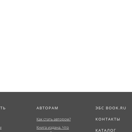
ИТЬ
АВТОРАМ
ЭБС BOOK.RU
Как стать автором?
КОНТАКТЫ
м
Книга издана. Что
КАТАЛОГ