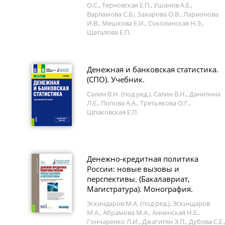
О.С., Терновская Е.П., Ушанов А.Е.,
Варламова С.Б., Захарова О.В., Ларионова
И.В., Мешкова Е.И., Соколинская Н.Э.,
Шаталова Е.П.
Денежная и банковская статистика.
(СПО). Учебник.
Салин В.Н. (под ред.), Салин В.Н., Данилина
Л.Е., Попова А.А., Третьякова О.Г.,
Шпаковская Е.П.
Денежно-кредитная политика
России: новые вызовы и
перспективы. (Бакалавриат,
Магистратура). Монография.
Эскиндаров М.А. (под ред.), Эскиндаров
М.А., Абрамова М.А., Анненская Н.Е.,
Гончаренко Л.И., Джагитян Э.П., Дубова С.Е.