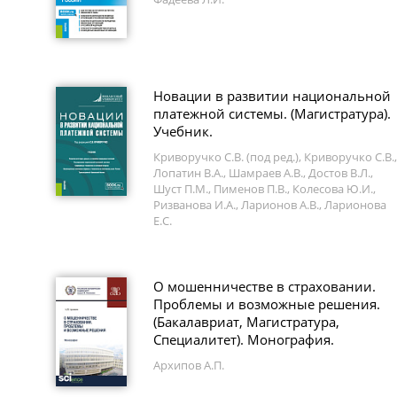
Новации в развитии национальной
платежной системы. (Магистратура).
Учебник.
Криворучко С.В. (под ред.), Криворучко С.В.,
Лопатин В.А., Шамраев А.В., Достов В.Л.,
Шуст П.М., Пименов П.В., Колесова Ю.И.,
Ризванова И.А., Ларионов А.В., Ларионова
Е.С.
О мошенничестве в страховании.
Проблемы и возможные решения.
(Бакалавриат, Магистратура,
Специалитет). Монография.
Архипов А.П.