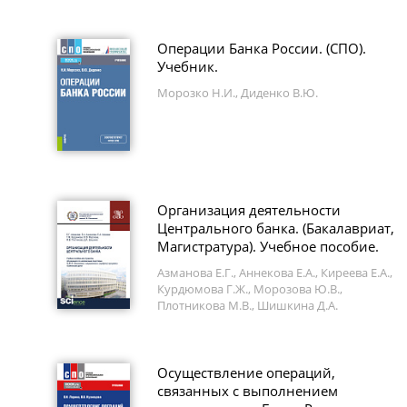
Операции Банка России. (СПО).
Учебник.
Морозко Н.И., Диденко В.Ю.
Организация деятельности
Центрального банка. (Бакалавриат,
Магистратура). Учебное пособие.
Азманова Е.Г., Аннекова Е.А., Киреева Е.А.,
Курдюмова Г.Ж., Морозова Ю.В.,
Плотникова М.В., Шишкина Д.А.
Осуществление операций,
связанных с выполнением