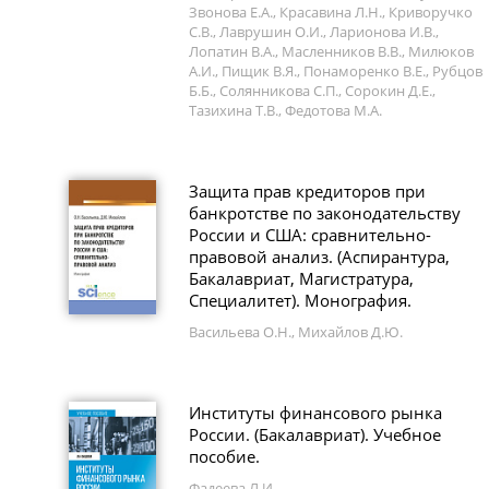
Звонова Е.А., Красавина Л.Н., Криворучко
С.В., Лаврушин О.И., Ларионова И.В.,
Лопатин В.А., Масленников В.В., Милюков
А.И., Пищик В.Я., Понаморенко В.Е., Рубцов
Б.Б., Солянникова С.П., Сорокин Д.Е.,
Тазихина Т.В., Федотова М.А.
Защита прав кредиторов при
банкротстве по законодательству
России и США: сравнительно-
правовой анализ. (Аспирантура,
Бакалавриат, Магистратура,
Специалитет). Монография.
Васильева О.Н., Михайлов Д.Ю.
Институты финансового рынка
России. (Бакалавриат). Учебное
пособие.
Фадеева Л.И.