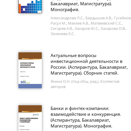
Бакалавриат, Магистратура).
Монография.
Александрова Л.С., Бердышев А.В., Гусейнов
Расул М., Макеев А.В., Матвеевский С.С.,
Сигарев А.В., Захаров Ю.С., Захарова О.В.,
Зеленева Е.С.
Актуальные вопросы
инвестиционной деятельности в
России. (Аспирантура, Бакалавриат,
Магистратура). Сборник статей.
Янина О.Н. (под общ. ред.), Коллектив
авторов
Банки и финтех-компании:
взаимодействие и конкуренция.
(Аспирантура, Бакалавриат,
Магистратура). Монография.