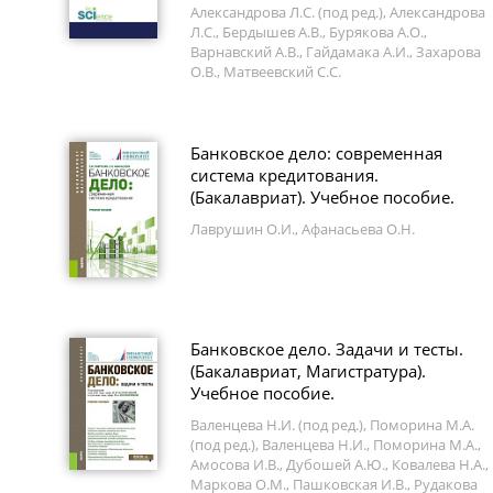
Александрова Л.С. (под ред.), Александрова
Л.С., Бердышев А.В., Бурякова А.О.,
Варнавский А.В., Гайдамака А.И., Захарова
О.В., Матвеевский С.С.
Банковское дело: современная
система кредитования.
(Бакалавриат). Учебное пособие.
Лаврушин О.И., Афанасьева О.Н.
Банковское дело. Задачи и тесты.
(Бакалавриат, Магистратура).
Учебное пособие.
Валенцева Н.И. (под ред.), Поморина М.А.
(под ред.), Валенцева Н.И., Поморина М.А.,
Амосова И.В., Дубошей А.Ю., Ковалева Н.А.,
Маркова О.М., Пашковская И.В., Рудакова