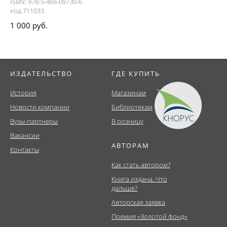
ISBN: 978-5-466-09730-6
код 711033
1 000 руб.
ИЗДАТЕЛЬСТВО
ГДЕ КУПИТЬ
История
Магазинам
Новости компании
Библиотекам
Вузы-партнеры
В розницу
Вакансии
АВТОРАМ
Контакты
Как стать автором?
Книга издана. Что
дальше?
Авторская заявка
Премия «Золотой фонд»