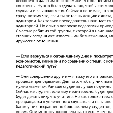
бесконечно далеким от экономики. Я с волнением 
конспекты. Нужно было сделать так, чтобы эти мо
слушали и слышали меня. Сейчас я понимаю, что в
сразу, потому что, если ты читаешь лекцию с лист
аудитории. Как только преподаватель начинает смот
аудиторией. Но опыт в вопросах педагогики приход
С частью ребят из той группы, с которой я начинал
ставших сегодня уже известными бизнесменами, м
дружеские отношения.
— Если вернуться к сегодняшнему дню и посмотрет
экономистов, какие они по сравнению с теми, с к
педагогический путь?
— Они совершенно другие — я вижу это и в рамках
процессе преподавания. Для того, чтобы у них появ
нужно «зажечь». Раньше студенты лучше подчинял
Сейчас же студент, если ему неинтересно, будет дел
будет делать вид, что учит его. Но как только тема
превращается в увлеченного слушателя и пытливо
багаж у них несравненно больше, чем у студентов,
время. Они многофункциональны, то есть могут од