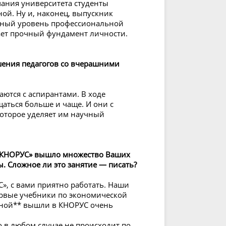
чания университета студенты
ой. Ну и, наконец, выпускник
нный уровень профессиональной
ает прочный фундамент личности.
шения педагогов со вчерашними
ются с аспирантами. В ходе
аться больше и чаще. И они с
оторое уделяет им научный
 «КНОРУС» вышло множество Ваших
. Сложное ли это занятие — писать?
», с вами приятно работать. Наши
ервые учебники по экономической
мной** вышли в КНОРУС очень
то в любом случае не происходит по