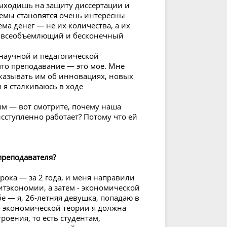
выходишь на защиту диссертации и
емы становятся очень интересны
ема денег — не их количества, а их
то всеобъемлющий и бесконечный
 научной и педагогической
что преподавание — это мое. Мне
сказывать им об инновациях, новых
 я сталкиваюсь в ходе
 им — вот смотрите, почему наша
исступленно работает? Потому что ей
преподавателя?
ока — за 2 года, и меня направили
тэкономии, а затем - экономической
е — я, 26-летняя девушка, попадаю в
о экономической теории я должна
оения, то есть студентам,