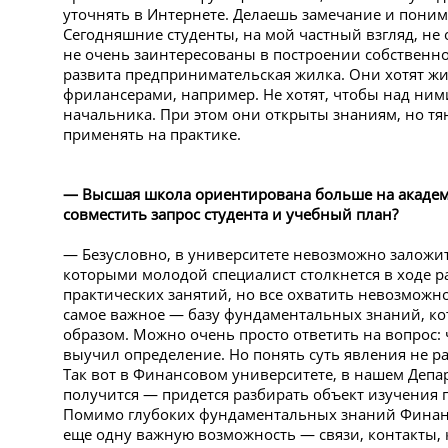
уточнять в Интернете. Делаешь замечание и поним
Сегодняшние студенты, на мой частный взгляд, не
не очень заинтересованы в построении собственно
развита предпринимательская жилка. Они хотят ж
фрилансерами, например. Не хотят, чтобы над ним
начальника. При этом они открыты знаниям, но тян
применять на практике.
— Высшая школа ориентирована больше на академи
совместить запрос студента и учебный план?
— Безусловно, в университете невозможно заложить
которыми молодой специалист столкнется в ходе ра
практических занятий, но все охватить невозможн
самое важное — базу фундаментальных знаний, ко
образом. Можно очень просто ответить на вопрос: 
выучил определение. Но понять суть явления не р
Так вот в Финансовом университете, в нашем Депар
получится — придется разбирать объект изучения 
Помимо глубоких фундаментальных знаний Финанс
еще одну важную возможность — связи, контакты,