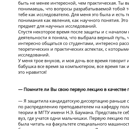
быть не менее интересной, чем практическая. Ты 
понимаешь, что вопросы разрабатываемой тобой т
тебе как исследователю. Для меня это была и есть т
понимания как явления, как научного понятия. Э
предмет для научных исследований.
Спустя некоторое время после защиты и с началом
деятельности я поняла, что выбрала верный путь, 
интересно общаться со студентами, интересно рас
теоретических и практических аспектах, с которыми
исследований.
У меня трое внуков, и моя дочь все время говорит
бабушка все время за компьютером, все время так 
это нравится!
— Помните ли Вы свою первую лекцию в качестве 
— Я защитила кандидатскую диссертацию раньше ср
по распределению преподавателем на кафедру поли
теории в МГТУ имени Н.Э. Баумана. Представьте себ
вуз, где учатся одни мальчишки. Первую лекцию п
была читать на факультете специального машиностр