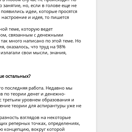
 занятие, но, если в голове еще не
появились идеи, которые просятся
ь настроение и идея, то пишется
ой теме, которую ведет
лом, связанным с денежными
ак много написано по этой теме. Но
я, оказалось, что труд на 98%
 излагали свои мысли, знания,
ше остальных?
о последняя работа. Недавно мы
в по теории денег и денежно-
с третьим уровнем образования и
ение теории для аспирантуры уже не
 разность взглядов на некоторые
щих реперных точках, определениях,
ю концепцию, вокруг которой