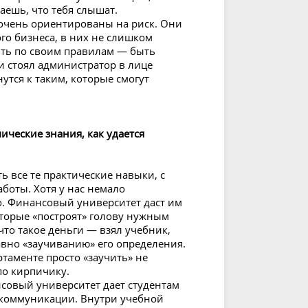
аешь, что тебя слышат.
 очень ориентированы на риск. Они
го бизнеса, в них не слишком
ить по своим правилам — быть
и стоял администратор в лице
утся к таким, которые смогут
ческие знания, как удается
 все те практические навыки, с
боты. Хотя у нас немало
о. Финансовый университет даст им
торые «построят» голову нужным
что такое деньги — взял учебник,
авно «заучиванию» его определения.
таменте просто «заучить» не
по кирпичику.
овый университет дает студентам
 коммуникации. Внутри учебной