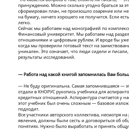
принуждению. Можно сколько угодно браться за это
сформирован план, не произошло озарение или не 
на бумагу, ничего хорошего не получится. Если ест
легко.
Сейчас мы работаем над монографией по комплексн
Финансовый университет. Мы работаем над разде
отношениями и цифровым рублем. И вроде бы уже т
когда мы проверили готовый текст на заимствовани
уникален. Это означает, что люди сидели и писали,
результаты исследований.
— Работа над какой книгой запомнилась Вам боль
— Не буду оригинальна. Самая запомнившаяся — эт
отдали в КНОРУС рукопись учебника для аспиранто
кредитных отношений. Аспирантура считается у на
этот учебник был очень сложным — базовое излож
подходит.
Все участники авторского коллектива, несмотря на
явления, должны были сесть и договориться об об
понятиях. Нужно было выработать и принять общу