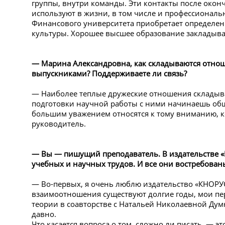
группы, внутри команды. Эти контакты после окон
используют в жизни, в том числе и профессиональн
Финансового университета приобретает определе
культуры. Хорошее высшее образование закладыв
— Марина Александровна, как складываются отно
выпускниками? Поддерживаете ли связь?
— Наиболее теплые дружеские отношения складыва
подготовки научной работы с ними начинаешь общ
большим уважением относятся к тому вниманию, к
руководитель.
— Вы — пишущий преподаватель. В издательстве
учебных и научных трудов. И все они востребованы
— Во-первых, я очень люблю издательство «КНОРУС
взаимоотношения существуют долгие годы, мои п
теории в соавторстве с Натальей Николаевной Ду
давно.
Что касается вопроса о том, сложно ли писать, — э