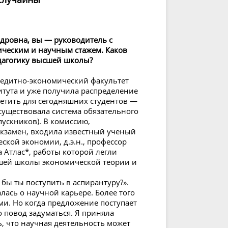
дровна, вы — руководитель с
ческим и научным стажем. Каков
дагогику высшей школы?
редитно-экономический факультет
тута и уже получила распределение
аметить для сегодняшних студентов —
 существовала система обязательного
ускников). В комиссию,
кзамен, входила известный ученый
ской экономии, д.э.н., профессор
Атлас*, работы которой легли
ашей школы экономической теории и
 бы ты поступить в аспирантуру?».
лась о научной карьере. Более того
и. Но когда предложение поступает
то повод задуматься. Я приняла
, что научная деятельность может