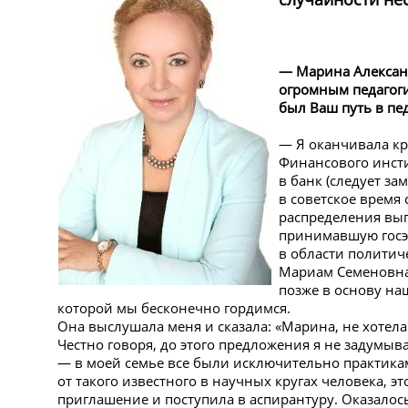
— Марина Алексан
огромным педагоги
был Ваш путь в пе
— Я оканчивала к
Финансового инсти
в банк (следует з
в советское время
распределения вып
принимавшую госэ
в области политиче
Мариам Семеновна 
позже в основу н
которой мы бесконечно гордимся.
Она выслушала меня и сказала: «Марина, не хотела
Честно говоря, до этого предложения я не задумыва
— в моей семье все были исключительно практикам
от такого известного в научных кругах человека, э
приглашение и поступила в аспирантуру. Оказалось