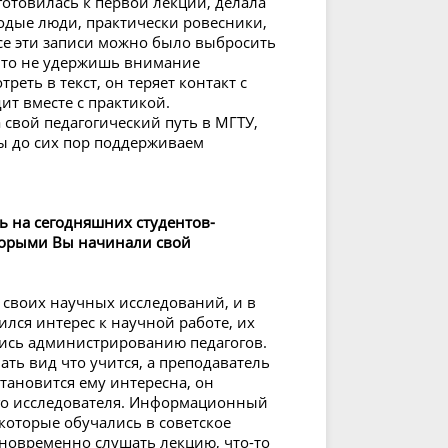
готовилась к первой лекции, делала
лодые люди, практически ровесники,
се эти записи можно было выбросить
а, то не удержишь внимание
реть в текст, он теряет контакт с
ит вместе с практикой.
а свой педагогический путь в МГТУ,
ы до сих пор поддерживаем
ь на сегодняшних студентов-
оторыми Вы начинали свой
 своих научных исследований, и в
ился интерес к научной работе, их
ись администрированию педагогов.
ать вид что учится, а преподаватель
 становится ему интересна, он
го исследователя. Информационный
 которые обучались в советское
новременно слушать лекцию, что-то