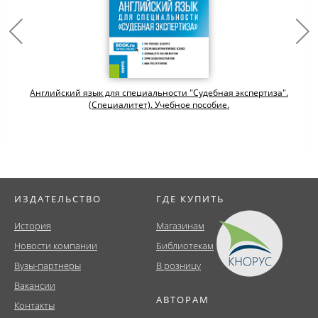
Английский язык для специальности "Судебная экспертиза".
(Специалитет). Учебное пособие.
ИЗДАТЕЛЬСТВО
ГДЕ КУПИТЬ
История
Магазинам
Новости компании
Библиотекам
Вузы-партнеры
В розницу
Вакансии
АВТОРАМ
Контакты