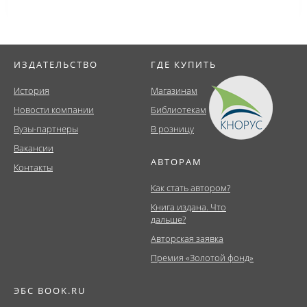
ИЗДАТЕЛЬСТВО
ГДЕ КУПИТЬ
История
Магазинам
Новости компании
Библиотекам
Вузы-партнеры
В розницу
Вакансии
АВТОРАМ
Контакты
Как стать автором?
Книга издана. Что
дальше?
Авторская заявка
Премия «Золотой фонд»
ЭБС BOOK.RU