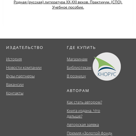
Родная (русская) литература XX-XXI веков. Практикум. (СПО).
Учебное пособие.
ИЗДАТЕЛЬСТВО
ГДЕ КУПИТЬ
История
Магазинам
Новости компании
Библиотекам
Вузы-партнеры
В розницу
Вакансии
АВТОРАМ
Контакты
Как стать автором?
Книга издана. Что
дальше?
Авторская заявка
Премия «Золотой фонд»