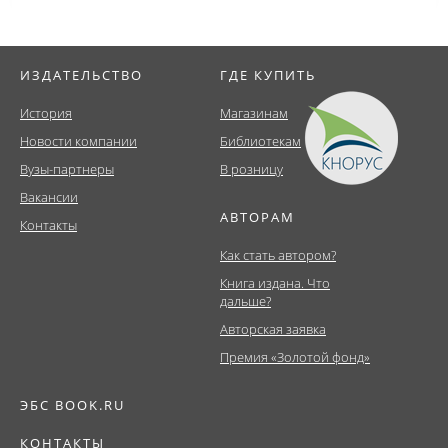
ИЗДАТЕЛЬСТВО
ГДЕ КУПИТЬ
История
Магазинам
Новости компании
Библиотекам
Вузы-партнеры
В розницу
Вакансии
АВТОРАМ
Контакты
Как стать автором?
Книга издана. Что
дальше?
Авторская заявка
Премия «Золотой фонд»
ЭБС BOOK.RU
КОНТАКТЫ