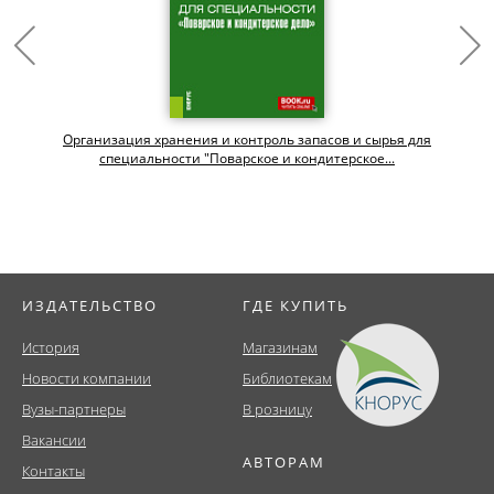
Организация хранения и контроль запасов и сырья для
специальности "Поварское и кондитерское...
ИЗДАТЕЛЬСТВО
ГДЕ КУПИТЬ
История
Магазинам
Новости компании
Библиотекам
Вузы-партнеры
В розницу
Вакансии
АВТОРАМ
Контакты