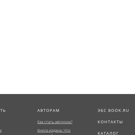
ИТЬ
АВТОРАМ
ЭБС BOOK.RU
Как стать автором?
КОНТАКТЫ
м
Книга издана. Что
КАТАЛОГ