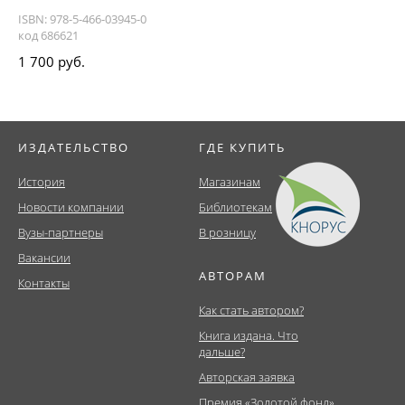
ISBN: 978-5-466-03945-0
код 686621
1 700 руб.
ИЗДАТЕЛЬСТВО
ГДЕ КУПИТЬ
История
Магазинам
Новости компании
Библиотекам
Вузы-партнеры
В розницу
Вакансии
АВТОРАМ
Контакты
Как стать автором?
Книга издана. Что
дальше?
Авторская заявка
Премия «Золотой фонд»