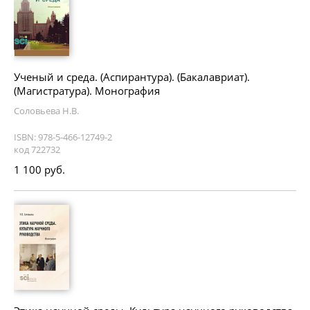
Ученый и среда. (Аспирантура). (Бакалавриат).
(Магистратура). Монография
Соловьева Н.В.
ISBN: 978-5-466-12749-2
код 722732
1 100 руб.