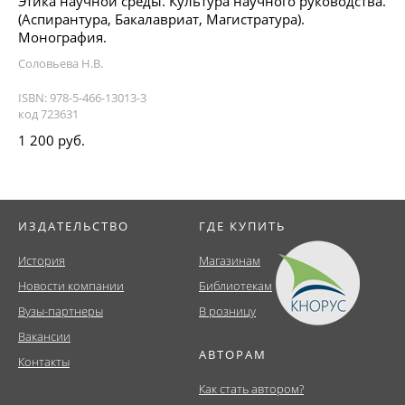
Этика научной среды. Культура научного руководства.
(Аспирантура, Бакалавриат, Магистратура).
Монография.
Соловьева Н.В.
ISBN: 978-5-466-13013-3
код 723631
1 200 руб.
ИЗДАТЕЛЬСТВО
ГДЕ КУПИТЬ
История
Магазинам
Новости компании
Библиотекам
Вузы-партнеры
В розницу
Вакансии
АВТОРАМ
Контакты
Как стать автором?