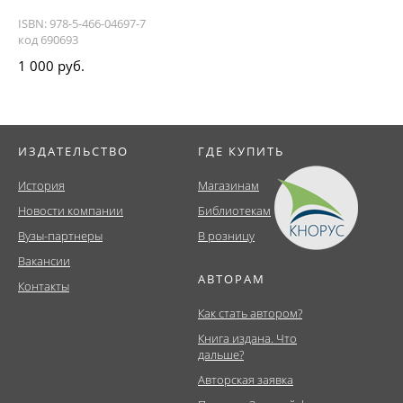
ISBN: 978-5-466-04697-7
код 690693
1 000 руб.
ИЗДАТЕЛЬСТВО
ГДЕ КУПИТЬ
История
Магазинам
Новости компании
Библиотекам
Вузы-партнеры
В розницу
Вакансии
АВТОРАМ
Контакты
Как стать автором?
Книга издана. Что
дальше?
Авторская заявка