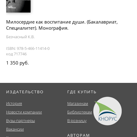
Милосердие как воспитание души. (Бакалавриат,
Специалитет). Монография.
Безчасный К.В.
ISBN: 978-5-466-11414-0
код 717746
1 350 руб.
ИЗДАТЕЛЬСТВО
ГДЕ КУПИТЬ
История
Магазинам
Новости компании
Библиотекам
Вузы-партнеры
В розницу
Вакансии
АВТОРАМ