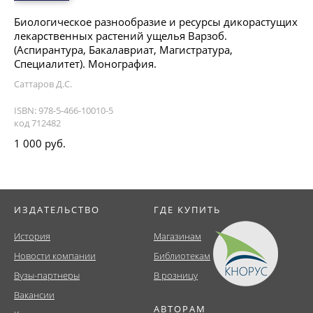
Биологическое разнообразие и ресурсы дикорастущих
лекарственных растений ущелья Варзоб.
(Аспирантура, Бакалавриат, Магистратура,
Специалитет). Монография.
Саттаров Д.С.
ISBN: 978-5-466-10010-5
код 712482
1 000 руб.
ИЗДАТЕЛЬСТВО
ГДЕ КУПИТЬ
История
Магазинам
Новости компании
Библиотекам
Вузы-партнеры
В розницу
Вакансии
АВТОРАМ