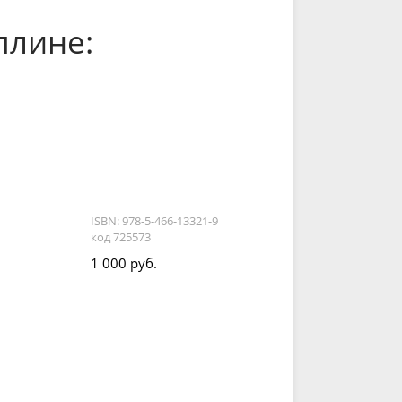
плине:
ISBN: 978-5-466-13321-9
код 725573
1 000 руб.