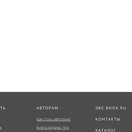
ИТЬ
АВТОРАМ
ЭБС BOOK.RU
Как стать автором?
КОНТАКТЫ
м
Книга издана. Что
КАТАЛОГ