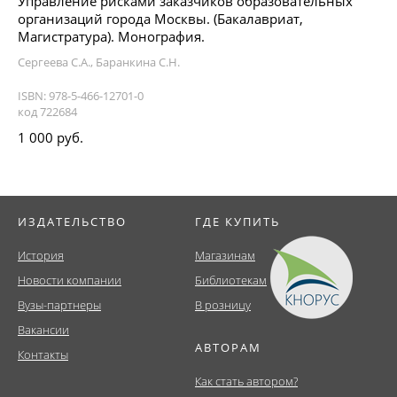
Управление рисками заказчиков образовательных
организаций города Москвы. (Бакалавриат,
Магистратура). Монография.
Сергеева С.А., Баранкина С.Н.
ISBN: 978-5-466-12701-0
код 722684
1 000 руб.
ИЗДАТЕЛЬСТВО
ГДЕ КУПИТЬ
История
Магазинам
Новости компании
Библиотекам
Вузы-партнеры
В розницу
Вакансии
АВТОРАМ
Контакты
Как стать автором?