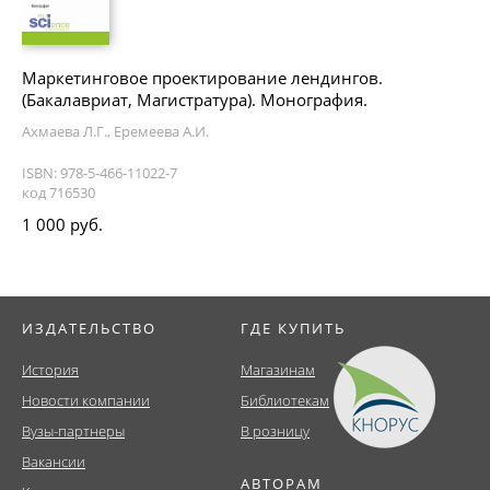
Маркетинговое проектирование лендингов.
(Бакалавриат, Магистратура). Монография.
Ахмаева Л.Г., Еремеева А.И.
ISBN: 978-5-466-11022-7
код 716530
1 000 руб.
ИЗДАТЕЛЬСТВО
ГДЕ КУПИТЬ
История
Магазинам
Новости компании
Библиотекам
Вузы-партнеры
В розницу
Вакансии
АВТОРАМ