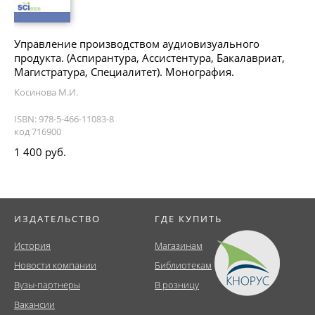
Управление производством аудиовизуального
продукта. (Аспирантура, Ассистентура, Бакалавриат,
Магистратура, Специалитет). Монография.
Косинова М.И.
ISBN: 978-5-466-11083-8
код 716900
1 400 руб.
ИЗДАТЕЛЬСТВО
ГДЕ КУПИТЬ
История
Магазинам
Новости компании
Библиотекам
Вузы-партнеры
В розницу
Вакансии