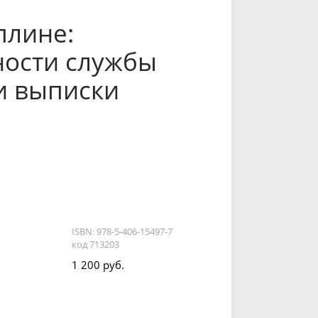
плине:
ности службы
и выписки
ISBN: 978-5-406-15497-7
код 713203
1 200 руб.