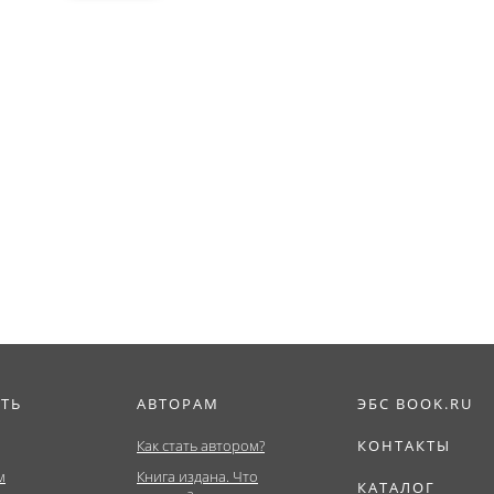
ИТЬ
АВТОРАМ
ЭБС BOOK.RU
Как стать автором?
КОНТАКТЫ
м
Книга издана. Что
КАТАЛОГ