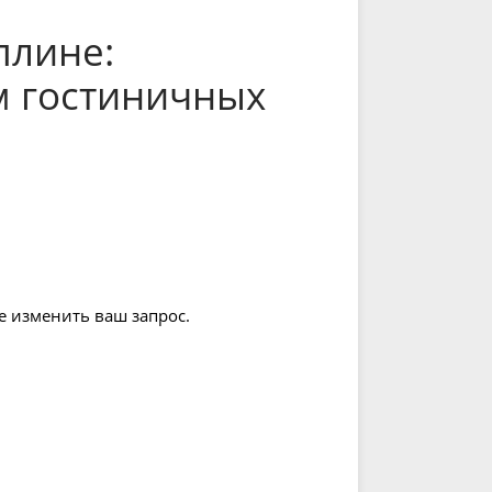
плине:
м гостиничных
е изменить ваш запрос.