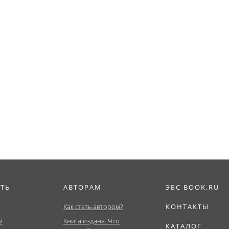
ИТЬ
АВТОРАМ
ЭБС BOOK.RU
Как стать автором?
КОНТАКТЫ
м
Книга издана. Что
КАТАЛОГ