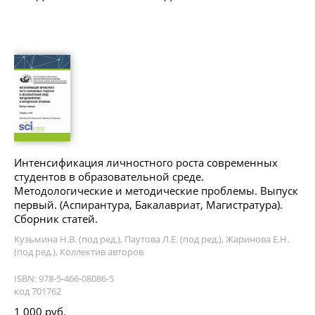
Интенсификация личностного роста современных
студентов в образовательной среде.
Методологические и методические проблемы. Выпуск
первый. (Аспирантура, Бакалавриат, Магистратура).
Сборник статей.
Кузьмина Н.В. (под ред.), Паутова Л.Е. (под ред.), Жаринова Е.Н.
(под ред.), Коллектив авторов
ISBN: 978-5-466-08086-5
код 701762
1 000 руб.